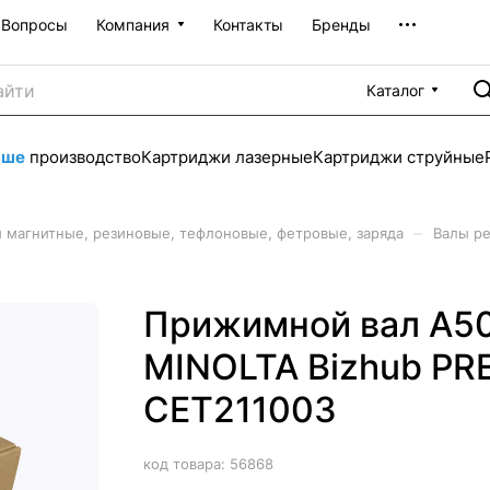
Вопросы
Компания
Контакты
Бренды
Каталог
аше
производство
Картриджи лазерные
Картриджи струйные
–
 магнитные, резиновые, тефлоновые, фетровые, заряда
Валы р
Прижимной вал A5
MINOLTA Bizhub PRE
CET211003
код товара:
56868