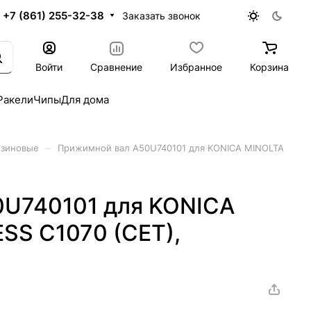
+7 (861) 255-32-38
Заказать звонок
Войти
Сравнение
Избранное
Корзина
Ракели
Чипы
Для дома
–
езиновые
Прижимной вал A50U740101 для KONICA MINOLTA
0U740101 для KONICA
SS C1070 (CET),