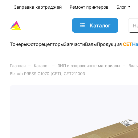
Заправка картриджей
Ремонт принтеров
Блог
Каталог
Тонеры
Фоторецепторы
Запчасти
Валы
Продукция
CET
Н
–
–
–
Главная
Каталог
ЗИП и заправочные материалы
Валы
Bizhub PRESS C1070 (CET), CET211003