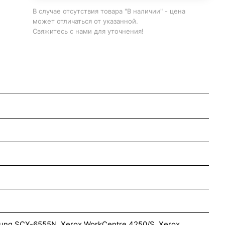
В случае отсутствия товара "В наличии" - цена
может отличаться от указанной.
Свяжитесь с нами для уточнения!
ng SCX-6555N, Xerox WorkCentre 4250/S, Xerox