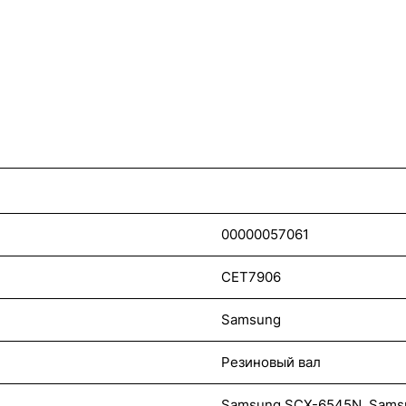
00000057061
CET7906
Samsung
Резиновый вал
Samsung SCX-6545N, Samsu