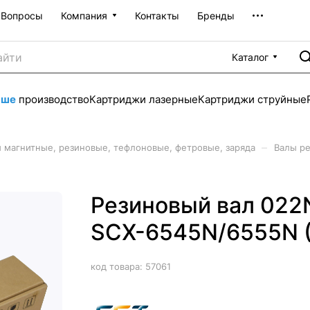
Вопросы
Компания
Контакты
Бренды
Каталог
аше
производство
Картриджи лазерные
Картриджи струйные
–
 магнитные, резиновые, тефлоновые, фетровые, заряда
Валы р
Резиновый вал 02
SCX-6545N/6555N (
код товара:
57061