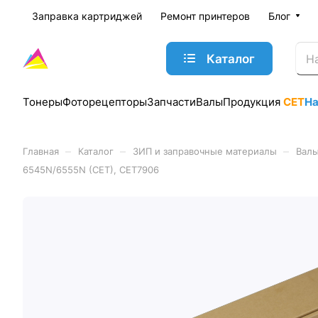
Заправка картриджей
Ремонт принтеров
Блог
Каталог
Тонеры
Фоторецепторы
Запчасти
Валы
Продукция
CET
Н
–
–
–
Главная
Каталог
ЗИП и заправочные материалы
Валы
6545N/6555N (CET), CET7906