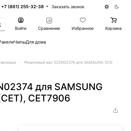
+7 (861) 255-32-38
Заказать звонок
Войти
Сравнение
Избранное
Корзина
Ракели
Чипы
Для дома
–
езиновые
Резиновый вал 022N02374 для SAMSUNG SCX-
2N02374 для SAMSUNG
CET), CET7906