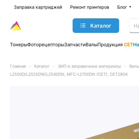
Заправка картриджей
Ремонт принтеров
Блог
Каталог
Тонеры
Фоторецепторы
Запчасти
Валы
Продукция
CET
Н
–
–
–
Главная
Каталог
ЗИП и заправочные материалы
Валы
L2500D/L2520DW/L2540DN, MFC-L2700DN (CET), CET2804