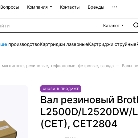
Вопросы
Компания
Контакты
Бренды
Каталог
аше
производство
Картриджи лазерные
Картриджи струйные
–
 магнитные, резиновые, тефлоновые, фетровые, заряда
Валы р
СНОВА В ПРОДАЖЕ
Вал резиновый Brot
L2500D/L2520DW/
(CET), CET2804