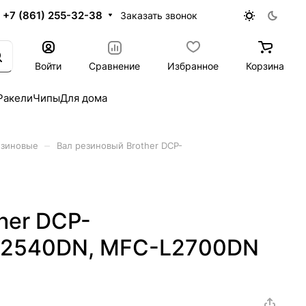
+7 (861) 255-32-38
Заказать звонок
Войти
Сравнение
Избранное
Корзина
Ракели
Чипы
Для дома
–
езиновые
Вал резиновый Brother DCP-
her DCP-
L2540DN, MFC-L2700DN