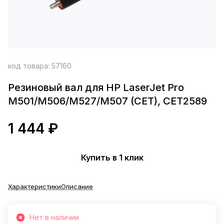
код товара:
57160
Резиновый вал для HP LaserJet Pro
M501/M506/M527/M507 (CET), CET2589
1 444 ₽
Купить в 1 клик
Характеристики
Описание
Нет в наличии