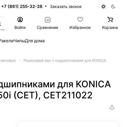
+7 (861) 255-32-38
Заказать звонок
Войти
Сравнение
Избранное
Корзина
Ракели
Чипы
Для дома
–
езиновые
Резиновый вал с подшипниками для KONICA
одшипниками для KONICA
0i (CET), CET211022