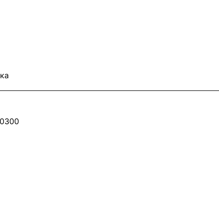
ка
70300