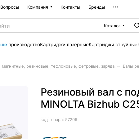
Вопросы
Компания
Контакты
Бренды
Каталог
аше
производство
Картриджи лазерные
Картриджи струйные
–
 магнитные, резиновые, тефлоновые, фетровые, заряда
Валы р
Резиновый вал с п
MINOLTA Bizhub C25
код товара:
57206