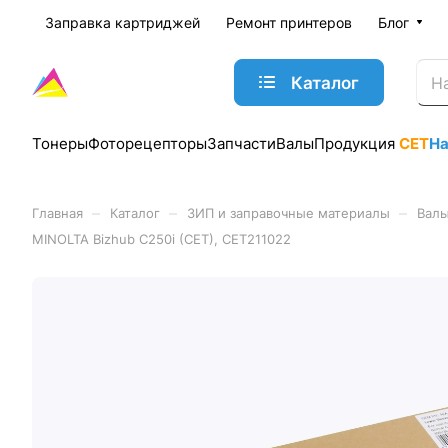
Заправка картриджей
Ремонт принтеров
Блог
Каталог
Тонеры
Фоторецепторы
Запчасти
Валы
Продукция
CET
Н
–
–
–
Главная
Каталог
ЗИП и заправочные материалы
Валы
MINOLTA Bizhub C250i (CET), CET211022