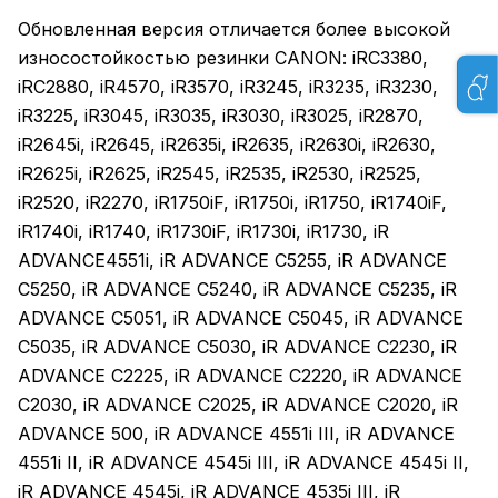
Обновленная версия отличается более высокой
износостойкостью резинки CANON: iRC3380,
iRC2880, iR4570, iR3570, iR3245, iR3235, iR3230,
iR3225, iR3045, iR3035, iR3030, iR3025, iR2870,
iR2645i, iR2645, iR2635i, iR2635, iR2630i, iR2630,
iR2625i, iR2625, iR2545, iR2535, iR2530, iR2525,
iR2520, iR2270, iR1750iF, iR1750i, iR1750, iR1740iF,
iR1740i, iR1740, iR1730iF, iR1730i, iR1730, iR
ADVANCE4551i, iR ADVANCE C5255, iR ADVANCE
C5250, iR ADVANCE C5240, iR ADVANCE C5235, iR
ADVANCE C5051, iR ADVANCE C5045, iR ADVANCE
C5035, iR ADVANCE C5030, iR ADVANCE C2230, iR
ADVANCE C2225, iR ADVANCE C2220, iR ADVANCE
C2030, iR ADVANCE C2025, iR ADVANCE C2020, iR
ADVANCE 500, iR ADVANCE 4551i III, iR ADVANCE
4551i II, iR ADVANCE 4545i III, iR ADVANCE 4545i II,
iR ADVANCE 4545i, iR ADVANCE 4535i III, iR