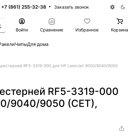
+7 (861) 255-32-38
Заказать звонок
Войти
Сравнение
Избранное
Корзина
Ракели
Чипы
Для дома
 шестерней RF5-3319-000 для HP LaserJet 9000/9040/9050
шестерней RF5-3319-000
00/9040/9050 (CET),