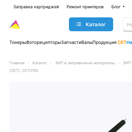
Заправка картриджей
Ремонт принтеров
Блог
Каталог
Тонеры
Фоторецепторы
Запчасти
Валы
Продукция
CET
Н
–
–
–
Главная
Каталог
ЗИП и заправочные материалы
ЗИП 
(CET), CET0742