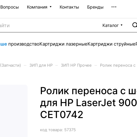
Вопросы
Компания
Контакты
Бренды
Каталог
аше
производство
Картриджи лазерные
Картриджи струйные
–
–
–
(Запчасти)
ЗИП для HP
ЗИП HP Прочее
Ролик переноса с
Ролик переноса с 
для HP LaserJet 90
CET0742
код товара:
57375