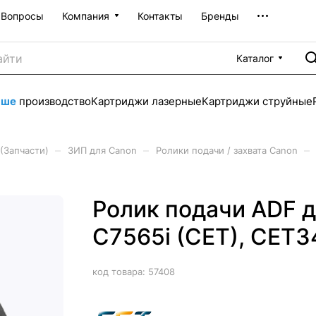
Вопросы
Компания
Контакты
Бренды
Каталог
аше
производство
Картриджи лазерные
Картриджи струйные
–
–
–
(Запчасти)
ЗИП для Canon
Ролики подачи / захвата Canon
Ролик подачи ADF 
C7565i (CET), CET
код товара:
57408