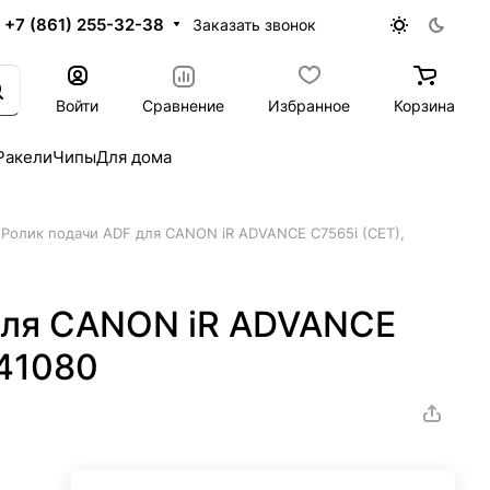
+7 (861) 255-32-38
Заказать звонок
Войти
Сравнение
Избранное
Корзина
Ракели
Чипы
Для дома
Ролик подачи ADF для CANON iR ADVANCE C7565i (CET),
для CANON iR ADVANCE
341080