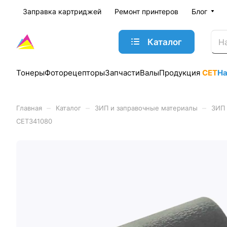
Заправка картриджей
Ремонт принтеров
Блог
Каталог
Тонеры
Фоторецепторы
Запчасти
Валы
Продукция
CET
Н
–
–
–
Главная
Каталог
ЗИП и заправочные материалы
ЗИП 
CET341080