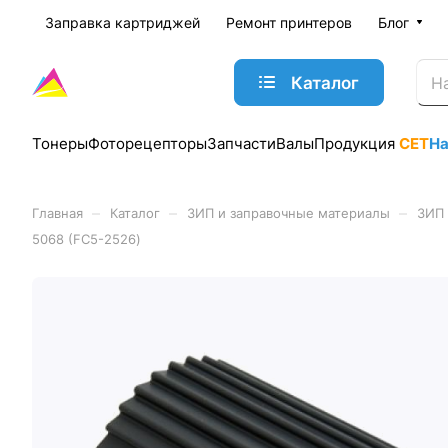
Заправка картриджей
Ремонт принтеров
Блог
Каталог
Тонеры
Фоторецепторы
Запчасти
Валы
Продукция
CET
Н
–
–
–
Главная
Каталог
ЗИП и заправочные материалы
ЗИП 
5068 (FC5-2526)