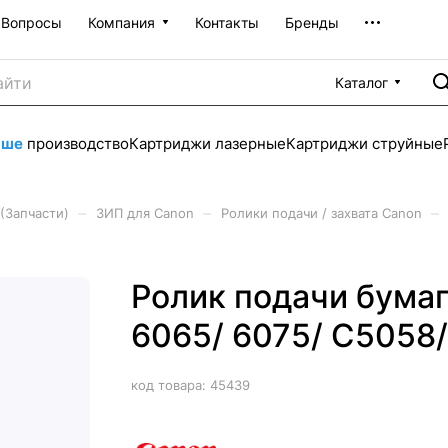
Вопросы
Компания
Контакты
Бренды
Каталог
аше
производство
Картриджи лазерные
Картриджи струйные
–
–
–
(Запчасти)
ЗИП для Canon
Ролики подачи / захвата Canon
Ролик подачи бумаг
6065/ 6075/ С5058/
код товара:
45439