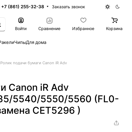
+7 (861) 255-32-38
Заказать звонок
Войти
Сравнение
Избранное
Корзина
Ракели
Чипы
Для дома
Ролик подачи бумаги Canon iR Adv
и Canon iR Adv
5/5540/5550/5560 (FL0-
замена CET5296 )