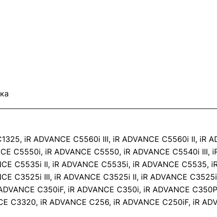
ка
 C1325, iR ADVANCE C5560i III, iR ADVANCE C5560i II, i
NCE C5550i, iR ADVANCE C5550, iR ADVANCE C5540i III, 
CE C5535i II, iR ADVANCE C5535i, iR ADVANCE C5535, iR
CE C3525i III, iR ADVANCE C3525i II, iR ADVANCE C3525i
R ADVANCE C350iF, iR ADVANCE C350i, iR ADVANCE C350P
CE C3320, iR ADVANCE C256, iR ADVANCE C250iF, iR AD