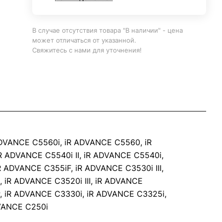
В случае отсутствия товара "В наличии" - цена
может отличаться от указанной.
Свяжитесь с нами для уточнения!
R ADVANCE C5560i, iR ADVANCE C5560, iR
iR ADVANCE C5540i II, iR ADVANCE C5540i,
 ADVANCE C355iF, iR ADVANCE C3530i III,
, iR ADVANCE C3520i III, iR ADVANCE
, iR ADVANCE C3330i, iR ADVANCE C3325i,
VANCE C250i