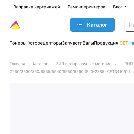
Заправка картриджей
Ремонт принтеров
Блог
Каталог
Тонеры
Фоторецепторы
Запчасти
Валы
Продукция
CET
Н
–
–
–
Главная
Каталог
ЗИП и заправочные материалы
ЗИП 
C250/3330/350/5535/5540/5550/5560 (FL0-2885) CET341061 ( 