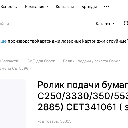
Вопросы
Компания
Контакты
Бренды
Каталог
аше
производство
Картриджи лазерные
Картриджи струйные
–
–
–
(Запчасти)
ЗИП для Canon
Ролики подачи / захвата Canon
замена CET5296 )
Ролик подачи бумаг
C250/3330/350/553
2885) CET341061 ( 
код товара:
50665