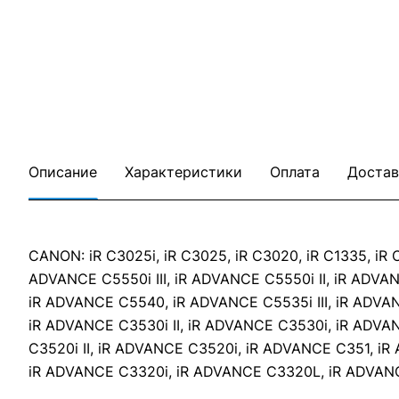
Описание
Характеристики
Оплата
Достав
CANON: iR C3025i, iR C3025, iR C3020, iR C1335, iR
ADVANCE C5550i III, iR ADVANCE C5550i II, iR ADVA
iR ADVANCE C5540, iR ADVANCE C5535i III, iR ADVAN
iR ADVANCE C3530i II, iR ADVANCE C3530i, iR ADVAN
C3520i II, iR ADVANCE C3520i, iR ADVANCE C351, i
iR ADVANCE C3320i, iR ADVANCE C3320L, iR ADVAN