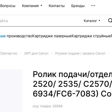
Вопросы
Компания
Контакты
Бренды
Каталог
аше
производство
Картриджи лазерные
Картриджи струйные
–
–
–
(Запчасти)
ЗИП для Canon
Ролики подачи / захвата Canon
Ролик подачи/отдел
2520/ 2535/ C2570/
6934/FC6-7083) С
код товара:
26896