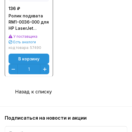
136 ₽
Ролик подхвата
RM1-0036-000 для
HP LaserJet
4200/4300/4250/4350/5200,
У поставщика
M604/M605/M606
Есть аналоги
(CET), CET1067E
код товара:
57490
В корзину
Назад к списку
Подписаться
на новости и акции