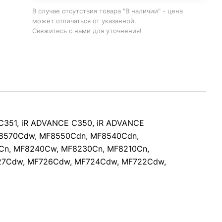
В случае отсутствия товара "В наличии" - цена
может отличаться от указанной.
Свяжитесь с нами для уточнения!
CE C351, iR ADVANCE C350, iR ADVANCE
F8570Cdw, MF8550Cdn, MF8540Cdn,
Cn, MF8240Cw, MF8230Cn, MF8210Cn,
27Cdw, MF726Cdw, MF724Cdw, MF722Cdw,