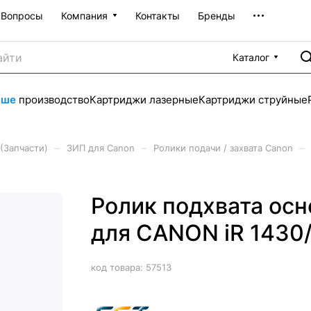
Вопросы
Компания
Контакты
Бренды
Каталог
аше
производство
Картриджи лазерные
Картриджи струйные
–
–
–
(Запчасти)
ЗИП для Canon
Ролики подачи / захвата Canon
Ролик подхвата осн
для CANON iR 1430
код товара:
57513