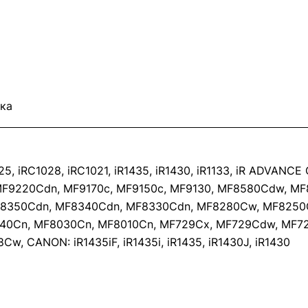
ка
25, iRC1028, iRC1021, iR1435, iR1430, iR1133, iR ADVAN
F9220Cdn, MF9170c, MF9150c, MF9130, MF8580Cdw, M
8350Cdn, MF8340Cdn, MF8330Cdn, MF8280Cw, MF8250
40Cn, MF8030Cn, MF8010Cn, MF729Cx, MF729Cdw, MF7
 CANON: iR1435iF, iR1435i, iR1435, iR1430J, iR1430