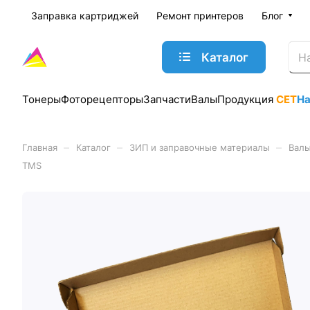
Заправка картриджей
Ремонт принтеров
Блог
Каталог
Тонеры
Фоторецепторы
Запчасти
Валы
Продукция
CET
Н
–
–
–
Главная
Каталог
ЗИП и заправочные материалы
Валы
TMS