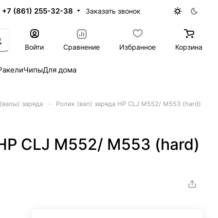
+7 (861) 255-32-38
Заказать звонок
Войти
Сравнение
Избранное
Корзина
Ракели
Чипы
Для дома
–
(валы) заряда
Ролик (вал) заряда HP CLJ M552/ M553 (hard)
 HP CLJ M552/ M553 (hard)