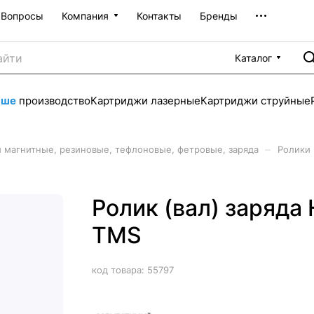
Вопросы
Компания
Контакты
Бренды
Каталог
аше
производство
Картриджи лазерные
Картриджи струйные
–
 магнитные, резиновые, тефлоновые, фетровые, заряда
Ролики 
Ролик (вал) заряда
TMS
код товара:
55797