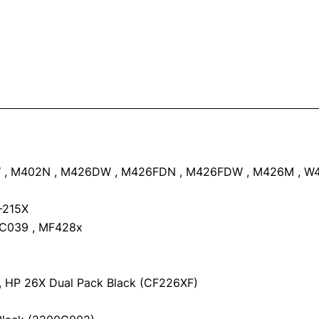
 , M402N , M426DW , M426FDN , M426FDW , M426M , W
-215X
C039 , MF428x
, HP 26X Dual Pack Black (CF226XF)