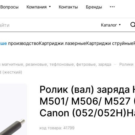
Вопросы
Компания
Контакты
Бренды
Каталог
аше
производство
Картриджи лазерные
Картриджи струйные
–
 магнитные, резиновые, тефлоновые, фетровые, заряда
Ролики 
d (жесткий)
Ролик (вал) заряда
M501/ M506/ M527 
Canon (052/052H)H
код товара:
41799