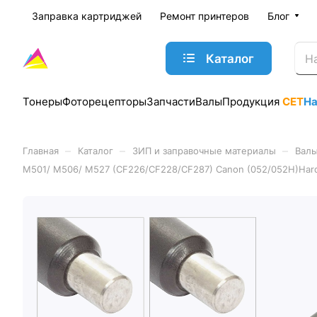
Заправка картриджей
Ремонт принтеров
Блог
Каталог
Тонеры
Фоторецепторы
Запчасти
Валы
Продукция
CET
Н
–
–
–
Главная
Каталог
ЗИП и заправочные материалы
Валы
M501/ M506/ M527 (CF226/CF228/CF287) Canon (052/052H)Har