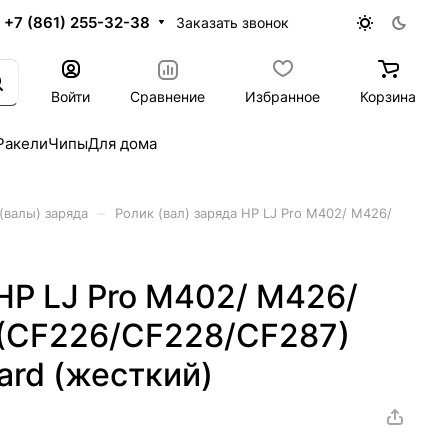
+7 (861) 255-32-38
Заказать звонок
Войти
Сравнение
Избранное
Корзина
Ракели
Чипы
Для дома
–
(валы) заряда
Ролик (вал) заряда HP LJ Pro M402/ M426/
 HP LJ Pro M402/ M426/
(CF226/CF228/CF287)
ard (жесткий)