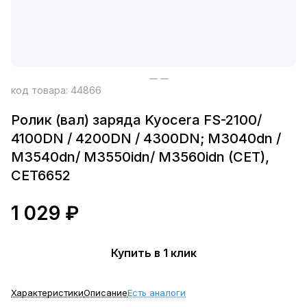
код товара:
44866
Ролик (вал) заряда Kyocera FS-2100/
4100DN / 4200DN / 4300DN; M3040dn /
M3540dn/ M3550idn/ M3560idn (CET),
CET6652
1 029 ₽
Купить в 1 клик
Характеристики
Описание
Есть аналоги