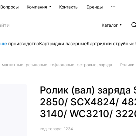
Вопросы
Компания
Контакты
Бренды
Каталог
аше
производство
Картриджи лазерные
Картриджи струйные
–
 магнитные, резиновые, тефлоновые, фетровые, заряда
Ролики 
Ролик (вал) заряда
2850/ SCX4824/ 482
3140/ WC3210/ 322
код товара:
1234