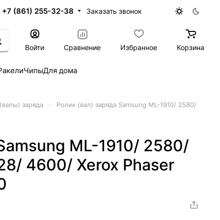
+7 (861) 255-32-38
Заказать звонок
Войти
Сравнение
Избранное
Корзина
Ракели
Чипы
Для дома
–
(валы) заряда
Ролик (вал) заряда Samsung ML-1910/ 2580/
 Samsung ML-1910/ 2580/
8/ 4600/ Xerox Phaser
0