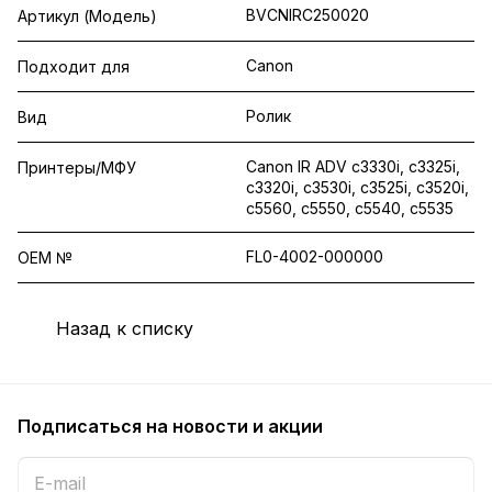
BVCNIRC250020
Артикул (Модель)
Canon
Подходит для
Ролик
Вид
Canon IR ADV c3330i, c3325i,
Принтеры/МФУ
c3320i, c3530i, c3525i, c3520i,
c5560, c5550, c5540, c5535
FL0-4002-000000
OEM №
Назад к списку
Подписаться
на новости и акции