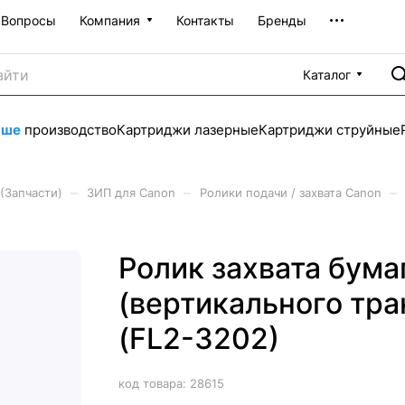
Вопросы
Компания
Контакты
Бренды
Каталог
аше
производство
Картриджи лазерные
Картриджи струйные
–
–
–
(Запчасти)
ЗИП для Canon
Ролики подачи / захвата Canon
Ролик захвата бума
(вертикального тра
(FL2-3202)
код товара:
28615