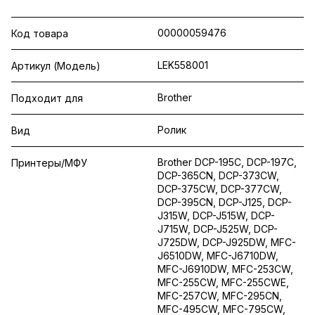
00000059476
Код товара
LEK558001
Артикул (Модель)
Brother
Подходит для
Ролик
Вид
Brother DCP-195C, DCP-197C,
Принтеры/МФУ
DCP-365CN, DCP-373CW,
DCP-375CW, DCP-377CW,
DCP-395CN, DCP-J125, DCP-
J315W, DCP-J515W, DCP-
J715W, DCP-J525W, DCP-
J725DW, DCP-J925DW, MFC-
J6510DW, MFC-J6710DW,
MFC-J6910DW, MFC-253CW,
MFC-255CW, MFC-255CWE,
MFC-257CW, MFC-295CN,
MFC-495CW, MFC-795CW,