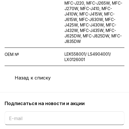
MFC-J220, MFC-J265W, MFC-
J270W, MFC-J410, MFC-
J410W, MFC-J415W, MFC-
J615W, MFC-J630W, MFC-
J425W, MFC-J430W, MFC-
J432W, MFC-J435W, MFC-
J625DW, MFC-J825DW, MFC-
J835DW
LEK558001/ LS4904001/
OEM №
LX0126001
Назад к списку
Подписаться
на новости и акции