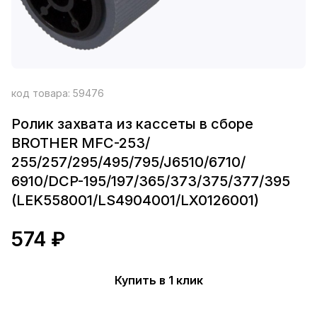
код товара:
59476
Ролик захвата из кассеты в сборе
BROTHER MFC-253/
255/257/295/495/795/J6510/6710/
6910/DCP-195/197/365/373/375/377/395
(LEK558001/LS4904001/LX0126001)
574 ₽
Купить в 1 клик