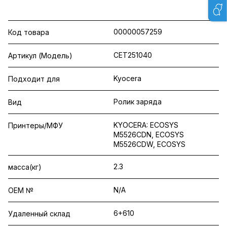
00000057259
Код товара
CET251040
Артикул (Модель)
Kyocera
Подходит для
Ролик заряда
Вид
KYOCERA: ECOSYS
Принтеры/МФУ
M5526CDN, ECOSYS
M5526CDW, ECOSYS
2.3
масса(кг)
N/A
OEM №
6+610
Удаленный склад