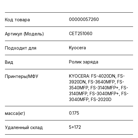
00000057260
Код товара
CET251060
Артикул (Модель)
Kyocera
Подходит для
Ролик заряда
Вид
KYOCERA: FS-4020DN, FS-
Принтеры/МФУ
3920DN, FS-3640MFP, FS-
3540MFP, FS-3140MFP+, FS-
3140MFP, FS-3040MFP+, FS-
3040MFP, FS-2020D
0.175
масса(кг)
5+172
Удаленный склад