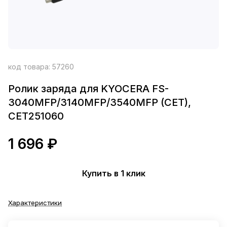
код товара:
57260
Ролик заряда для KYOCERA FS-
3040MFP/3140MFP/3540MFP (CET),
CET251060
1 696 ₽
Купить в 1 клик
Характеристики