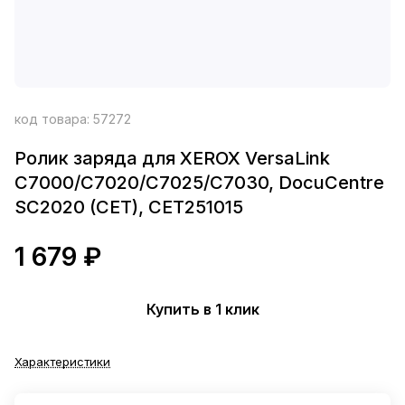
код товара:
57272
Ролик заряда для XEROX VersaLink
C7000/C7020/C7025/C7030, DocuCentre
SC2020 (CET), CET251015
1 679 ₽
Купить в 1 клик
Характеристики