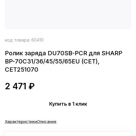
код товара:
60410
Ролик заряда DU70SB-PCR для SHARP
BP-70C31/36/45/55/65EU (CET),
CET251070
2 471 ₽
Купить в 1 клик
Характеристики
Описание