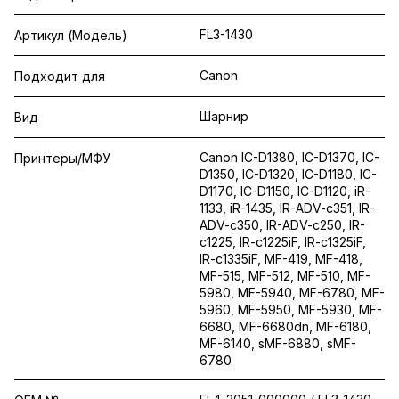
FL3-1430
Артикул (Модель)
Canon
Подходит для
Шарнир
Вид
Canon IC-D1380, IC-D1370, IC-
Принтеры/МФУ
D1350, IC-D1320, IC-D1180, IC-
D1170, IC-D1150, IC-D1120, iR-
1133, iR-1435, IR-ADV-c351, IR-
ADV-c350, IR-ADV-c250, IR-
c1225, IR-c1225iF, IR-c1325iF,
IR-c1335iF, MF-419, MF-418,
MF-515, MF-512, MF-510, MF-
5980, MF-5940, MF-6780, MF-
5960, MF-5950, MF-5930, MF-
6680, MF-6680dn, MF-6180,
MF-6140, sMF-6880, sMF-
6780