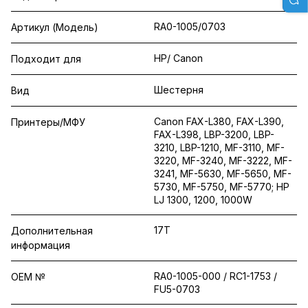
RA0-1005/0703
Артикул (Модель)
HP/ Canon
Подходит для
Шестерня
Вид
Canon FAX-L380, FAX-L390,
Принтеры/МФУ
FAX-L398, LBP-3200, LBP-
3210, LBP-1210, MF-3110, MF-
3220, MF-3240, MF-3222, MF-
3241, MF-5630, MF-5650, MF-
5730, MF-5750, MF-5770; HP
LJ 1300, 1200, 1000W
17T
Дополнительная
информация
RA0-1005-000 / RC1-1753 /
OEM №
FU5-0703