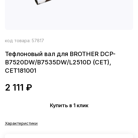
код товара:
57817
Тефлоновый вал для BROTHER DCP-
B7520DW/B7535DW/L2510D (CET),
CET181001
2 111 ₽
Купить в 1 клик
Характеристики