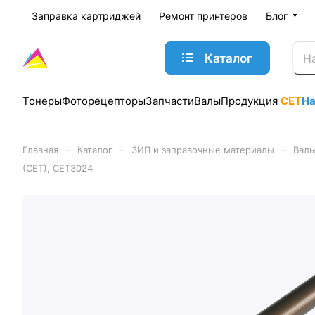
Заправка картриджей
Ремонт принтеров
Блог
Каталог
Тонеры
Фоторецепторы
Запчасти
Валы
Продукция
CET
Н
–
–
–
Главная
Каталог
ЗИП и заправочные материалы
Валы
(CET), CET3024