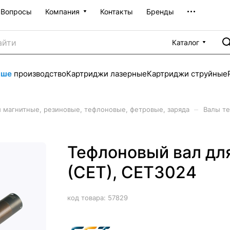
Вопросы
Компания
Контакты
Бренды
Каталог
аше
производство
Картриджи лазерные
Картриджи струйные
–
 магнитные, резиновые, тефлоновые, фетровые, заряда
Валы т
Тефлоновый вал дл
(CET), CET3024
код товара:
57829