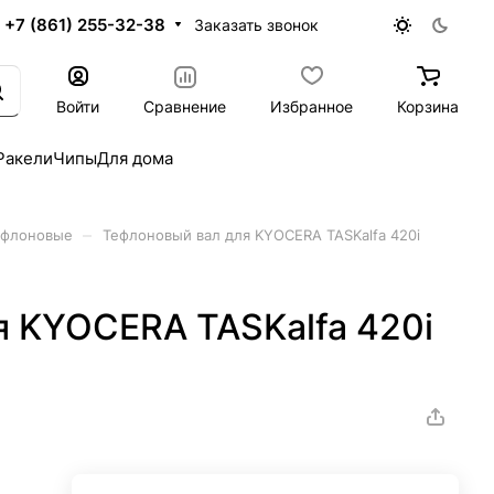
+7 (861) 255-32-38
Заказать звонок
Войти
Сравнение
Избранное
Корзина
Ракели
Чипы
Для дома
–
ефлоновые
Тефлоновый вал для KYOCERA TASKalfa 420i
я KYOCERA TASKalfa 420i