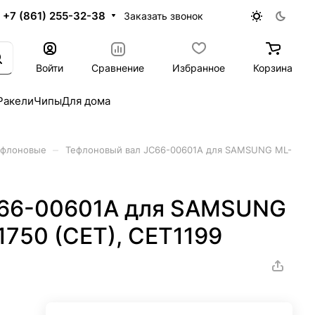
+7 (861) 255-32-38
Заказать звонок
Войти
Сравнение
Избранное
Корзина
Ракели
Чипы
Для дома
–
ефлоновые
Тефлоновый вал JC66-00601A для SAMSUNG ML-
C66-00601A для SAMSUNG
1750 (CET), CET1199