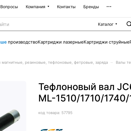
Вопросы
Компания
Контакты
Бренды
Каталог
аше
производство
Картриджи лазерные
Картриджи струйные
–
 магнитные, резиновые, тефлоновые, фетровые, заряда
Валы т
Тефлоновый вал J
ML-1510/1710/1740/
код товара:
57795