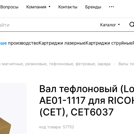
Вопросы
Компания
Контакты
Бренды
Каталог
аше
производство
Картриджи лазерные
Картриджи струйные
–
 магнитные, резиновые, тефлоновые, фетровые, заряда
Валы т
Вал тефлоновый (Lo
AE01-1117 для RICO
(CET), CET6037
код товара:
57752