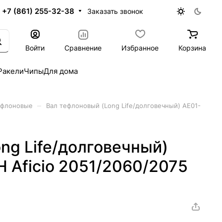
+7 (861) 255-32-38
Заказать звонок
Войти
Сравнение
Избранное
Корзина
Ракели
Чипы
Для дома
–
ефлоновые
Вал тефлоновый (Long Life/долговечный) AE01-
ng Life/долговечный)
H Aficio 2051/2060/2075