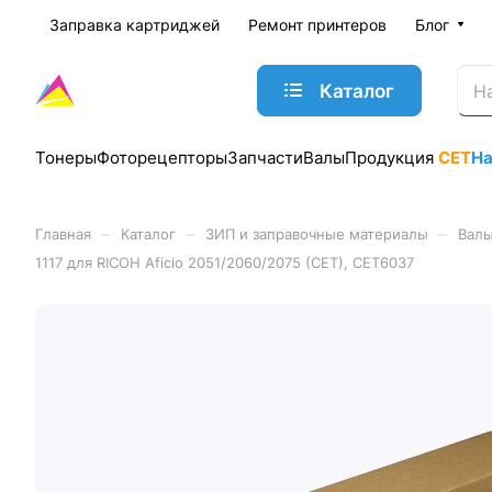
Заправка картриджей
Ремонт принтеров
Блог
Каталог
Тонеры
Фоторецепторы
Запчасти
Валы
Продукция
CET
Н
–
–
–
Главная
Каталог
ЗИП и заправочные материалы
Валы
1117 для RICOH Aficio 2051/2060/2075 (CET), CET6037