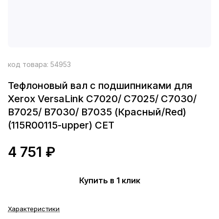
код товара:
54953
Тефлоновый вал с подшипниками для
Xerox VersaLink C7020/ C7025/ C7030/
B7025/ B7030/ B7035 (Красный/Red)
(115R00115-upper) CET
4 751 ₽
Купить в 1 клик
Характеристики