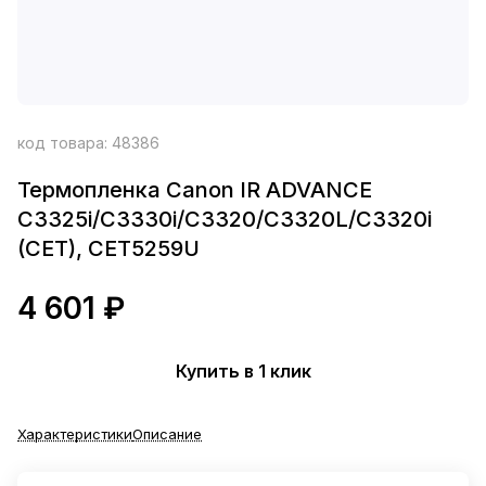
код товара:
48386
Термопленка Canon IR ADVANCE
C3325i/C3330i/C3320/C3320L/C3320i
(CET), CET5259U
4 601 ₽
Купить в 1 клик
Характеристики
Описание