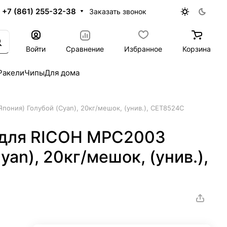
+7 (861) 255-32-38
Заказать звонок
Войти
Сравнение
Избранное
Корзина
Ракели
Чипы
Для дома
пония) Голубой (Cyan), 20кг/мешок, (унив.), CET8524C
 для RICOH MPC2003
yan), 20кг/мешок, (унив.),