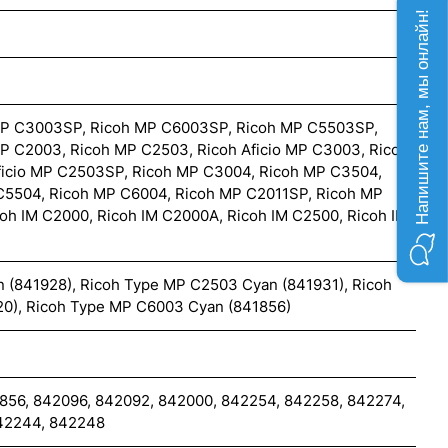
Напишите нам, мы онлайн!
MP C3003SP, Ricoh MP C6003SP, Ricoh MP C5503SP,
P C2003, Ricoh MP C2503, Ricoh Aficio MP C3003, Ricoh
ficio MP C2503SP, Ricoh MP C3004, Ricoh MP C3504,
C5504, Ricoh MP C6004, Ricoh MP C2011SP, Ricoh MP
oh IM C2000, Ricoh IM C2000A, Ricoh IM C2500, Ricoh IM
(841928), Ricoh Type MP C2503 Cyan (841931), Ricoh
0), Ricoh Type MP C6003 Cyan (841856)
856, 842096, 842092, 842000, 842254, 842258, 842274,
42244, 842248