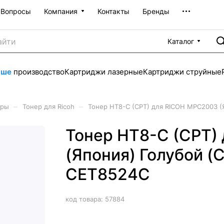
Вопросы
Компания
Контакты
Бренды
Каталог
аше
производство
Картриджи лазерные
Картриджи струйные
–
–
еры
Тонер для Ricoh
Тонер HT8-C (CPT) для RICOH MPC2003 (Я
Тонер HT8-C (CPT)
(Япония) Голубой (C
CET8524C
код товара:
57884