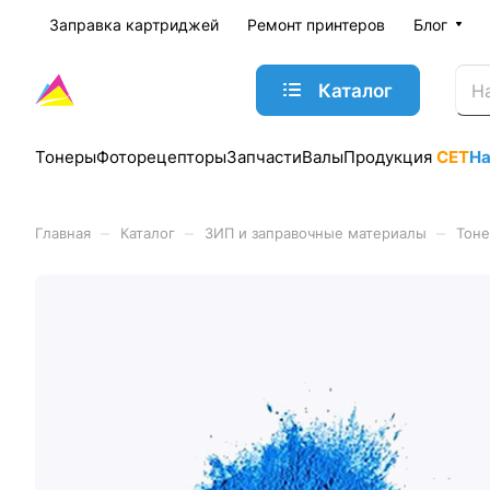
Заправка картриджей
Ремонт принтеров
Блог
Каталог
Тонеры
Фоторецепторы
Запчасти
Валы
Продукция
CET
Н
–
–
–
Главная
Каталог
ЗИП и заправочные материалы
Тон