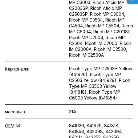
MP C3003, Ricoh Aficio MP
C2003SP, Ricoh Aficio MP
C2503SP, Ricoh MP C3004,
Ricoh MP C3504, Ricoh MP
C4504, Ricoh MP C5504, Ricoh
MP C6004, Ricoh MP C2011SP,
Ricoh MP C2004, Ricoh MP
C2504, Ricoh IM C2000, Ricoh
IM C2000A, Ricoh IM C2500,
Ricoh IM C2500A
Ricoh Type MP C2503H Yellow
Картриджи
(841926), Ricoh Type MP
C2503 Yellow (841929), Ricoh
Type MP C3503 Yellow
(841818), Ricoh Type MP
C6003 Yellow (841854)
21.5
масса(кг)
841926, 841929, 841818,
OEM №
841854, 842098, 842094,
842114, 842252, 842256,