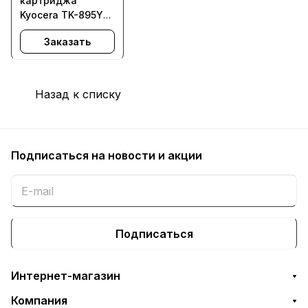
картриджа
Kyocera TK-895Y
для FS-C5250DN,
Заказать
FS-C2026MFP, FS-
C2126MFP, FS-
C2526MFP, FS-
C2626MFP,
Назад к списку
ECOSYS 6026cidn,
M6526cidn - с
заменой чипа
Подписаться
на новости и акции
Подписаться
Интернет-магазин
Компания