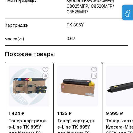
Kyocera FS-C8020MFP/
Принтеры/МФУ
C8025MFP/ C8520MFP/
C8525MFP
TK-895Y
Картриджи
0.67
масса(кг)
Похожие товары
1 424 ₽
1 135 ₽
9 995 ₽
Тонер-картридж
Тонер-картридж
Тонер-карт
s-Line TK-895Y
e-Line TK-895Y
Kyocera-Mit