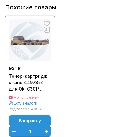
Похожие товары
931 ₽
Тонер-картридж
s-Line 44973541
для Oki C301/
C321/ MC342
Нет в наличии
(1500стр.) Желтый
Есть аналоги
(Yellow)
код товара:
40967
В корзину