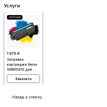
Услуги
ЧЕРНЫЙ
1 970 ₽
Заправка
картриджа Xerox
106R01413 для
WorkCentre 5222,
Заказать
5225, 5230 - с
заменой чипа
Назад к списку