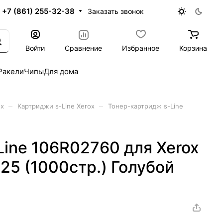
+7 (861) 255-32-38
Заказать звонок
Войти
Сравнение
Избранное
Корзина
Ракели
Чипы
Для дома
–
–
ox
Картриджи s-Line Xerox
Тонер-картридж s-Line
ine 106R02760 для Xerox
25 (1000стр.) Голубой