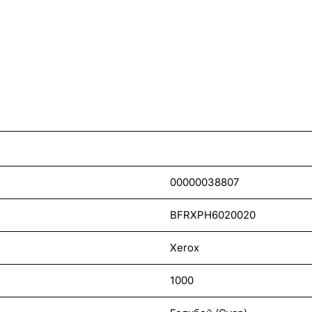
00000038807
BFRXPH6020020
Xerox
1000