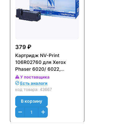
379 ₽
Картридж NV-Print
106R02760 для Xerox
Phaser 6020/ 6022,
WorkCentre 6025/ 6027
У поставщика
(1000стр.) Голубой (Cyan)
Есть аналоги
код товара:
43667
В корзину