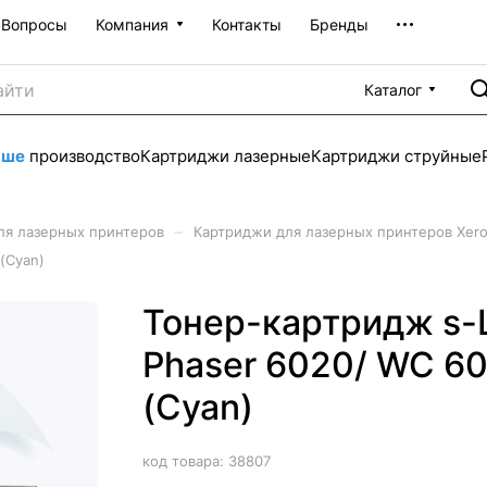
Вопросы
Компания
Контакты
Бренды
Каталог
аше
производство
Картриджи лазерные
Картриджи струйные
–
ля лазерных принтеров
Картриджи для лазерных принтеров Xer
(Cyan)
Тонер-картридж s-L
Phaser 6020/ WC 60
(Cyan)
код товара:
38807