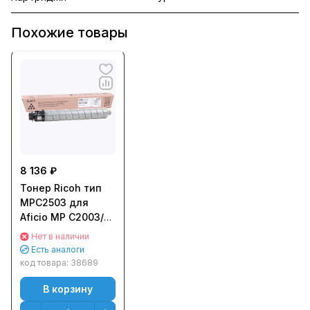
Похожие товары
8 136 ₽
Тонер Ricoh тип
MPC2503 для
Aficio MP C2003/
C2503 (15000стр.)
Нет в наличии
Черный (Black)
Есть аналоги
Оригинальный
код товара:
38689
В корзину