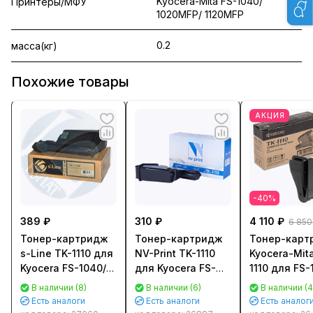
Kyocera-Mita FS-1040/
Принтеры/МФУ
1020MFP/ 1120MFP
0.2
масса(кг)
Похожие товары
АКЦИЯ
-40%
389 ₽
310 ₽
4 110 ₽
6 850
Тонер-картридж
Тонер-картридж
Тонер-карт
s-Line TK-1110 для
NV-Print TK-1110
Kyocera-Mit
Kyocera FS-1040/
для Kyocera FS-
1110 для FS-
1020MFP/ 1120MFP
1040/ 1020MFP/
1020MFP/ 11
В наличии (8)
В наличии (6)
В наличии (4
(2500стр.) - с
1120MFP (2500стр.)
(туба 2500ст
Есть аналоги
Есть аналоги
Есть аналог
чипом
Оригинальн