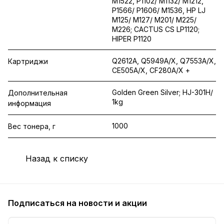
M1522, P1102/ M1132/ M1212,
P1566/ P1606/ M1536, HP LJ
M125/ M127/ M201/ M225/
M226; CACTUS CS LP1120;
HIPER P1120
Q2612A, Q5949A/X, Q7553A/X,
Картриджи
CE505A/X, CF280A/X +
Golden Green Silver; HJ-301H/
Дополнительная
1kg
информация
1000
Вес тонера, г
Назад к списку
Подписаться
на новости и акции