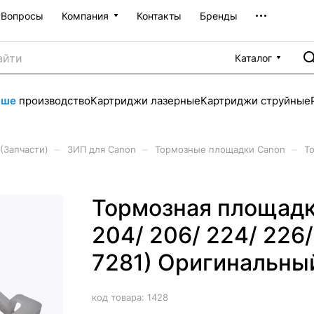
Вопросы
Компания
Контакты
Бренды
Каталог
аше
производство
Картриджи лазерные
Картриджи струйные
–
–
–
(Запчасти)
ЗИП для Canon
Тормозные площадки Canon
Т
Тормозная площадк
204/ 206/ 224/ 226/
7281) Оригинальны
код товара:
1428