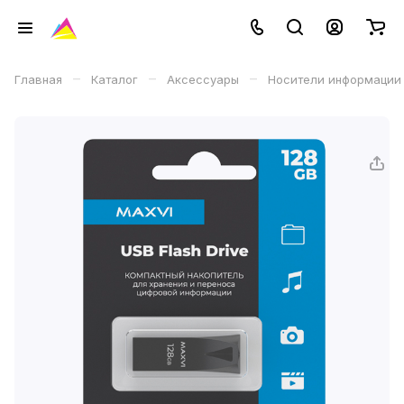
–
–
–
Главная
Каталог
Аксессуары
Носители информации