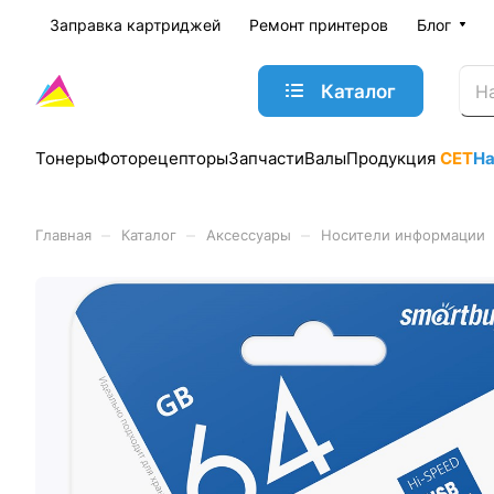
Заправка картриджей
Ремонт принтеров
Блог
Каталог
Тонеры
Фоторецепторы
Запчасти
Валы
Продукция
CET
Н
–
–
–
Главная
Каталог
Аксессуары
Носители информации