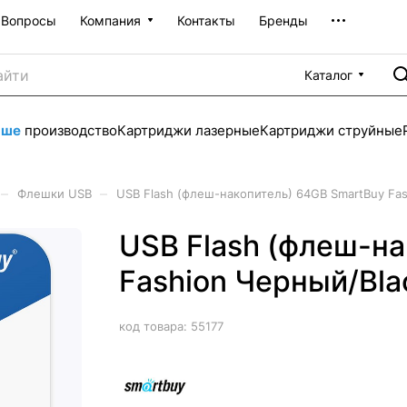
Вопросы
Компания
Контакты
Бренды
Каталог
аше
производство
Картриджи лазерные
Картриджи струйные
–
–
Флешки USB
USB Flash (флеш-накопитель) 64GB SmartBuy Fa
USB Flash (флеш-н
Fashion Черный/Bl
код товара:
55177