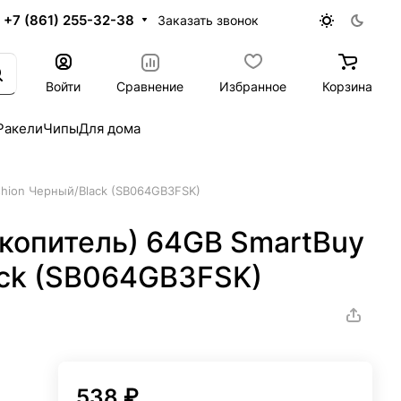
+7 (861) 255-32-38
Заказать звонок
Войти
Сравнение
Избранное
Корзина
Ракели
Чипы
Для дома
shion Черный/Black (SB064GB3FSK)
акопитель) 64GB SmartBuy
ack (SB064GB3FSK)
538 ₽