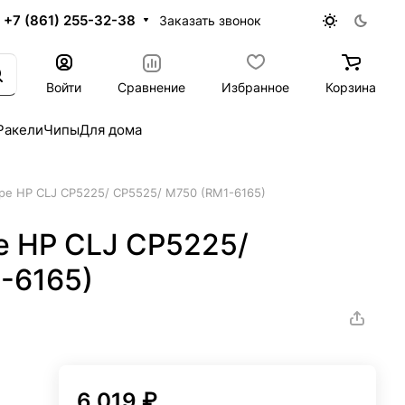
+7 (861) 255-32-38
Заказать звонок
Войти
Сравнение
Избранное
Корзина
Ракели
Чипы
Для дома
оре HP CLJ CP5225/ CP5525/ M750 (RM1-6165)
е HP CLJ CP5225/
-6165)
6 019 ₽