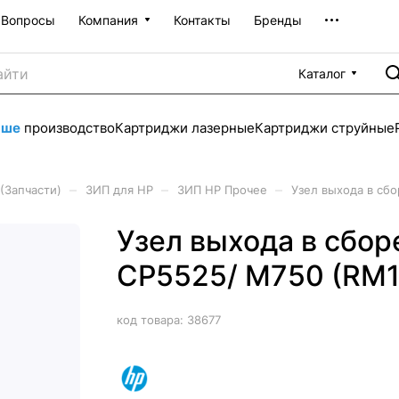
Вопросы
Компания
Контакты
Бренды
Каталог
аше
производство
Картриджи лазерные
Картриджи струйные
–
–
–
(Запчасти)
ЗИП для HP
ЗИП HP Прочее
Узел выхода в сб
Узел выхода в сбор
CP5525/ M750 (RM1
код товара:
38677