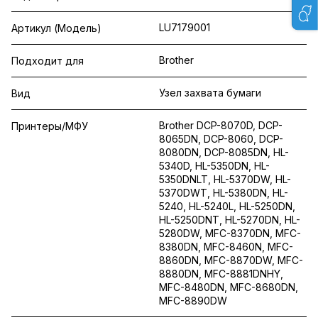
LU7179001
Артикул (Модель)
Brother
Подходит для
Узел захвата бумаги
Вид
Brother DCP-8070D, DCP-
Принтеры/МФУ
8065DN, DCP-8060, DCP-
8080DN, DCP-8085DN, HL-
5340D, HL-5350DN, HL-
5350DNLT, HL-5370DW, HL-
5370DWT, HL-5380DN, HL-
5240, HL-5240L, HL-5250DN,
HL-5250DNT, HL-5270DN, HL-
5280DW, MFC-8370DN, MFC-
8380DN, MFC-8460N, MFC-
8860DN, MFC-8870DW, MFC-
8880DN, MFC-8881DNHY,
MFC-8480DN, MFC-8680DN,
MFC-8890DW