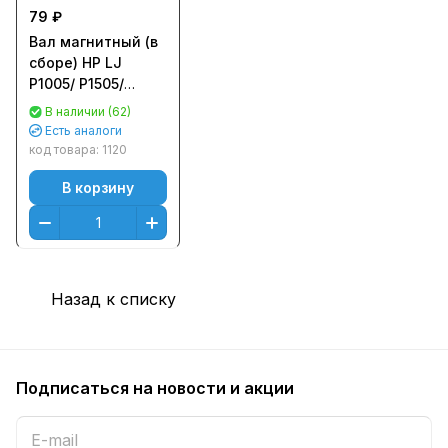
79 ₽
Вал магнитный (в
сборе) HP LJ
P1005/ P1505/
CB435A/ CB436A/
В наличии (62)
CE278A/ CE285A
Есть аналоги
Лайт
код товара:
1120
В корзину
Назад к списку
Подписаться
на новости и акции