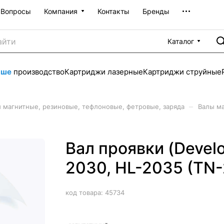
Вопросы
Компания
Контакты
Бренды
Каталог
аше
производство
Картриджи лазерные
Картриджи струйные
–
 магнитные, резиновые, тефлоновые, фетровые, заряда
Валы м
Вал проявки (Develop
2030, HL-2035 (TN-
код товара:
45734