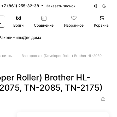
+7 (861) 255-32-38
Заказать звонок
Войти
Сравнение
Избранное
Корзина
Ракели
Чипы
Для дома
–
агнитные
Вал проявки (Developer Roller) Brother HL-2030,
er Roller) Brother HL-
2075, TN-2085, TN-2175)