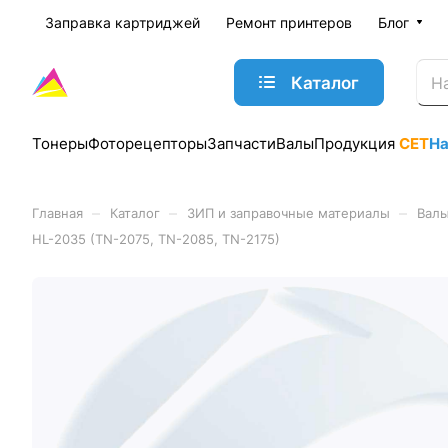
Заправка картриджей
Ремонт принтеров
Блог
Каталог
Тонеры
Фоторецепторы
Запчасти
Валы
Продукция
CET
Н
–
–
–
Главная
Каталог
ЗИП и заправочные материалы
Валы
HL-2035 (TN-2075, TN-2085, TN-2175)