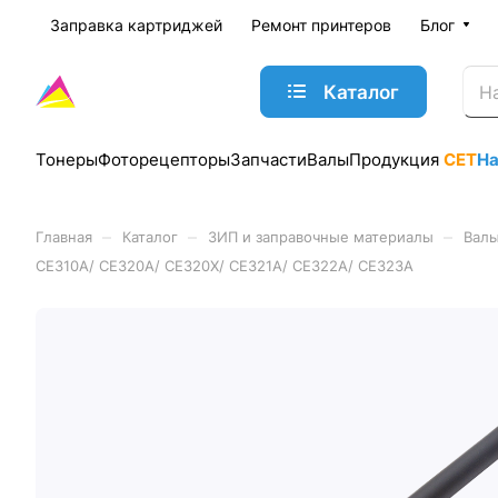
Заправка картриджей
Ремонт принтеров
Блог
Каталог
Тонеры
Фоторецепторы
Запчасти
Валы
Продукция
CET
Н
–
–
–
Главная
Каталог
ЗИП и заправочные материалы
Валы
CE310A/ CE320A/ CE320X/ CE321A/ CE322A/ CE323A