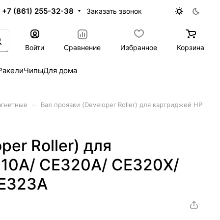
+7 (861) 255-32-38
Заказать звонок
Войти
Сравнение
Избранное
Корзина
Ракели
Чипы
Для дома
–
агнитные
Вал проявки (Developer Roller) для картриджей HP
per Roller) для
10A/ CE320A/ CE320X/
CE323A