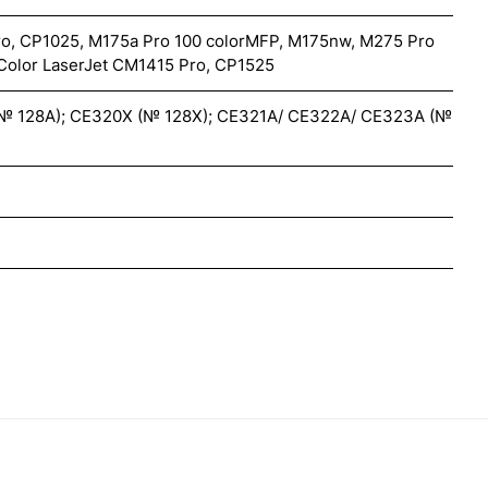
ro, CP1025, M175a Pro 100 colorMFP, M175nw, M275 Pro
Color LaserJet CM1415 Pro, CP1525
№ 128A); CE320X (№ 128X); CE321A/ CE322A/ CE323A (№