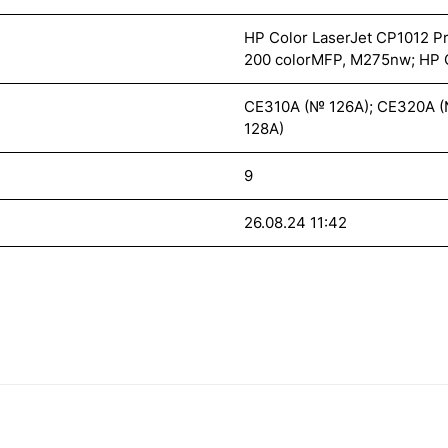
HP Color LaserJet CP1012 P
200 colorMFP, M275nw; HP 
CE310A (№ 126A); CE320A (
128A)
9
26.08.24 11:42