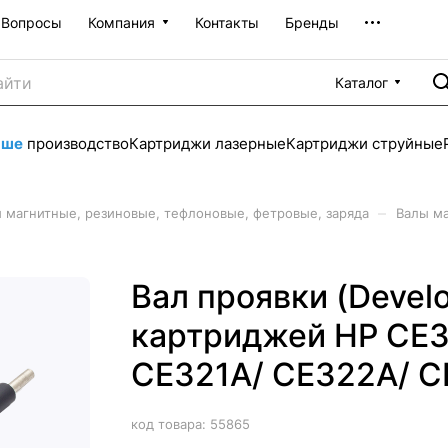
Вопросы
Компания
Контакты
Бренды
Каталог
аше
производство
Картриджи лазерные
Картриджи струйные
–
 магнитные, резиновые, тефлоновые, фетровые, заряда
Валы м
Вал проявки (Develo
картриджей HP CE3
CE321A/ CE322A/ 
код товара:
55865