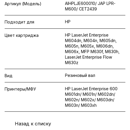
AIHPLJE600010/ JAP LPR-
Артикул (Модель)
M600/ CET2439
HP
Подходит для
HP LaserJet Enterprise
Цвет картриджа
M604dn, M604n, M605dn,
M605n, M605x, M606dn,
M606x, MFP M630f, M630h,
LaserJet Enterprise Flow
M630z
Резиновый вал
Вид
HP LaserJet Enterprise 600
Принтеры/МФУ
M601dn/ M601n/ M602dn/
M602n/ M602x/ M603dn/
M603n/ M603xh
Назад к списку